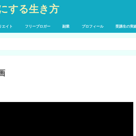
にする生き方
リエイト
フリーブロガー
副業
プロフィール
受講生の実
画