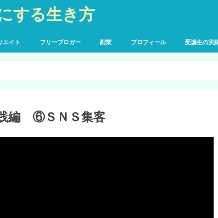
にする生き方
リエイト
フリーブロガー
副業
プロフィール
受講生の実
践編 ⑥ＳＮＳ集客