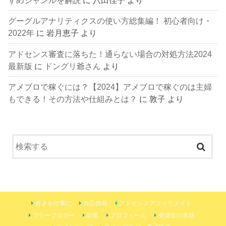
グーグルアナリティクスの使い方総集編！ 初心者向け・
2022年
に
岩月恵子
より
アドセンス審査に落ちた！通らない場合の対処方法2024
最新版
に
ドングリ爺さん
より
アメブロで稼ぐには？【2024】アメブロで稼ぐのは主婦
もできる！その方法や仕組みとは？
に
敦子
より
好きを仕事に
自己啓発
アドセンスアフィリエイト
フリーブロガー
副業
プロフィール
受講生の実績