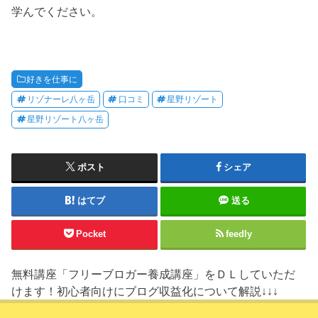
学んでください。
好きを仕事に
リゾナーレ八ヶ岳
口コミ
星野リゾート
星野リゾート八ヶ岳
ポスト
シェア
はてブ
送る
Pocket
feedly
無料講座「フリーブロガー養成講座」をＤＬしていただ
けます！初心者向けにブログ収益化について解説↓↓↓