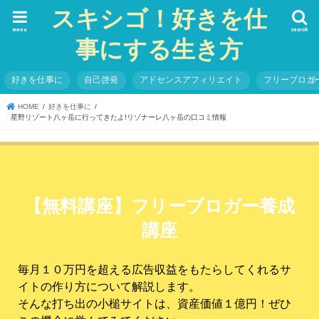
スキシゴ！好きを仕
menu
search
事にする生き方
好きを仕事に
自己啓発
アドセンスアフィリエイト
フリーブロガ
HOME
好きを仕事に
星野リゾート八ヶ岳に行ってきたよ!リゾナーレ八ヶ岳の口コミ情報
【無料講座】フリーブロガー養成
講座
毎月１０万円を超える広告収益をもたらしてくれるサ
イトの作り方について解説します。
そんな打ち出の小槌サイトは、資産価値１億円！ぜひ