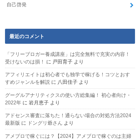
自己啓発
最近のコメント
「フリーブロガー養成講座」は完全無料で充実の内容！
受けないのは損！
に
戸田育子
より
アフィリエイトは初心者でも独学で稼げる！コツとおす
すめジャンルを解説
に
八田佳子
より
グーグルアナリティクスの使い方総集編！ 初心者向け・
2022年
に
岩月恵子
より
アドセンス審査に落ちた！通らない場合の対処方法2024
最新版
に
ドングリ爺さん
より
アメブロで稼ぐには？【2024】アメブロで稼ぐのは主婦