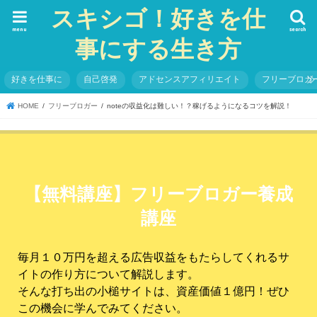
スキシゴ！好きを仕
menu
search
事にする生き方
好きを仕事に
自己啓発
アドセンスアフィリエイト
フリーブロガ
HOME
フリーブロガー
noteの収益化は難しい！？稼げるようになるコツを解説！
【無料講座】フリーブロガー養成
講座
毎月１０万円を超える広告収益をもたらしてくれるサ
イトの作り方について解説します。
そんな打ち出の小槌サイトは、資産価値１億円！ぜひ
この機会に学んでみてください。