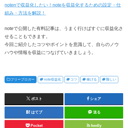
notenで収益化したい！noteを収益化するための設定・仕
組み・方法を解説！
noteで公開した有料記事は、うまく行けばすぐに収益化さ
せることもできます。
今回ご紹介したコツやポイントを意識して、自らのノウ
ハウや情報を収益につなげていきましょう。
フリーブロガー
note収益化
コツ
稼げる
難しい
ポスト
シェア
はてブ
送る
Pocket
feedly