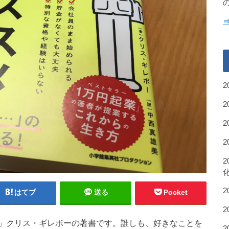
2
はてブ
送る
Pocket
」クリス・ギレボーの著書です。誰しも、好きなことを